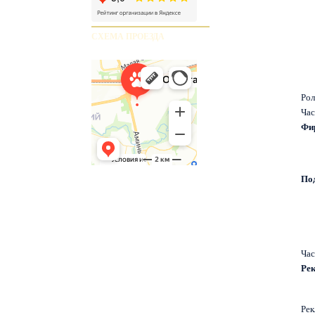
СХЕМА ПРОЕЗДА
Рол
Час
Фир
По
Час
Рек
Рек