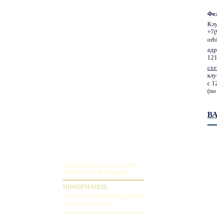
Фе
Клу
+7(
orb
адр
121
схе
клу
с 1
(по
В
НОВЫЙ ВЗГЛЯД НА КЛУБ
ЛЮБИТЕЛЕЙ КОШЕК
ИНФОРМАЦИЯ
СИСТЕМА ПРИСУЖДЕНИЯ
ТИТУЛОВ FARUS