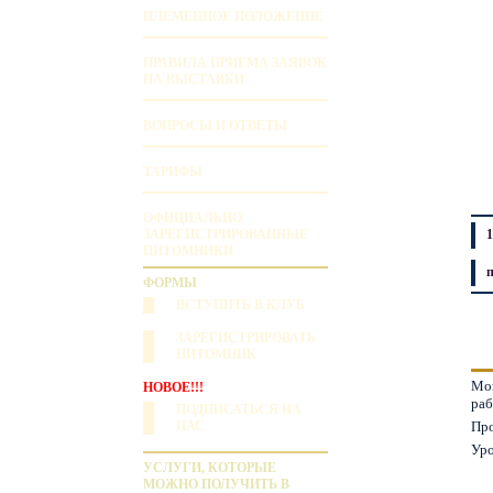
ПЛЕМЕННОЕ ПОЛОЖЕНИЕ
ПРАВИЛА ПРИЕМА ЗАЯВОК
НА ВЫСТАВКИ
ВОПРОСЫ И ОТВЕТЫ
ТАРИФЫ
ОФИЦИАЛЬНО
ЗАРЕГИСТРИРОВАННЫЕ
1
ПИТОМНИКИ
ФОРМЫ
ВСТУПИТЬ В КЛУБ
ЗАРЕГИСТРИРОВАТЬ
ПИТОМНИК
Мон
НОВОЕ!!!
раб
ПОДПИСАТЬСЯ НА
НАС
Пр
Уро
УСЛУГИ, КОТОРЫЕ
МОЖНО ПОЛУЧИТЬ В