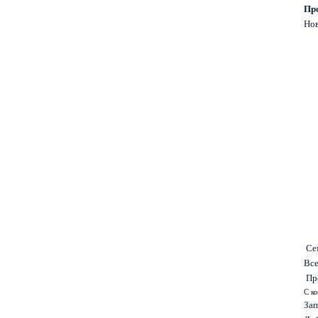
Про
Нов
Сем
Все
Про
С к
Зап