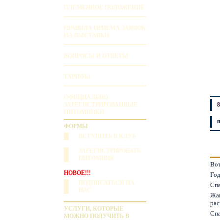
ПЛЕМЕННОЕ ПОЛОЖЕНИЕ
ПРАВИЛА ПРИЕМА ЗАЯВОК
НА ВЫСТАВКИ
ВОПРОСЫ И ОТВЕТЫ
ТАРИФЫ
ОФИЦИАЛЬНО
ЗАРЕГИСТРИРОВАННЫЕ
8
ПИТОМНИКИ
ФОРМЫ
ВСТУПИТЬ В КЛУБ
ЗАРЕГИСТРИРОВАТЬ
ПИТОМНИК
Вот
НОВОЕ!!!
Год
ПОДПИСАТЬСЯ НА
Спа
НАС
Жан
рас
УСЛУГИ, КОТОРЫЕ
Спа
МОЖНО ПОЛУЧИТЬ В