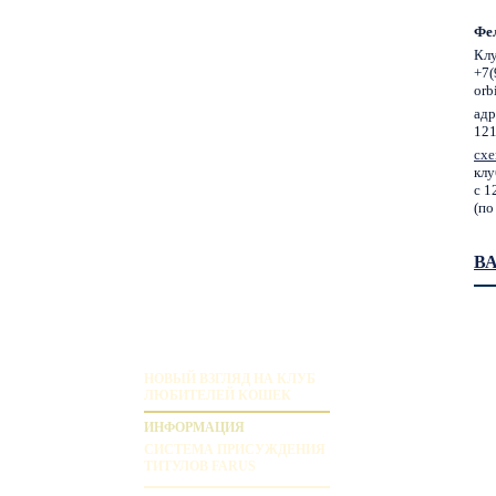
Фе
Клу
+7(
orb
адр
121
схе
клу
с 1
(по
В
НОВЫЙ ВЗГЛЯД НА КЛУБ
ЛЮБИТЕЛЕЙ КОШЕК
ИНФОРМАЦИЯ
СИСТЕМА ПРИСУЖДЕНИЯ
ТИТУЛОВ FARUS