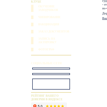
суд
КЛУБЕ
- э
ОБУЧЕНИЕ
по-
ЗАВОДЧИКОВ
Дор
ЧИПИРОВАНИЕ
Ваш
ВАКЦИНАЦИЯ
ЗАКАЗ ДОКУМЕНТОВ
ЗАПИСЬ НА
АКТИРОВКУ
ФОТОГРАФ
СОЦИАЛЬНЫЕ СЕТИ
РЕЙТИНГ ВАШЕГО
ДОВЕРИЯ В ЯНДЕКСЕ