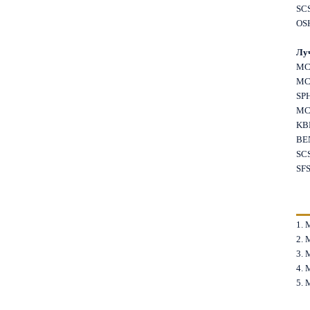
SC
OS
Лу
MC
MC
SP
MC
KB
BE
SC
SF
1.
2.
3.
4.
5.