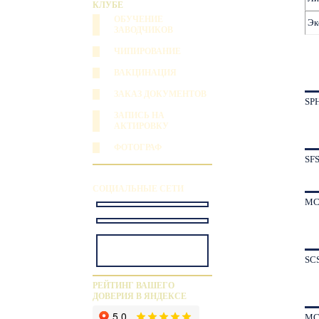
КЛУБЕ
ОБУЧЕНИЕ
Эк
ЗАВОДЧИКОВ
ЧИПИРОВАНИЕ
ВАКЦИНАЦИЯ
ЗАКАЗ ДОКУМЕНТОВ
SP
ЗАПИСЬ НА
АКТИРОВКУ
ФОТОГРАФ
SF
СОЦИАЛЬНЫЕ СЕТИ
MC
SC
РЕЙТИНГ ВАШЕГО
ДОВЕРИЯ В ЯНДЕКСЕ
MC