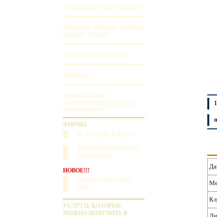
ПЛЕМЕННОЕ ПОЛОЖЕНИЕ
ПРАВИЛА ПРИЕМА ЗАЯВОК
НА ВЫСТАВКИ
ВОПРОСЫ И ОТВЕТЫ
ТАРИФЫ
ОФИЦИАЛЬНО
ЗАРЕГИСТРИРОВАННЫЕ
1
ПИТОМНИКИ
ФОРМЫ
ВСТУПИТЬ В КЛУБ
ЗАРЕГИСТРИРОВАТЬ
ПИТОМНИК
Да
НОВОЕ!!!
ПОДПИСАТЬСЯ НА
Ме
НАС
Кл
УСЛУГИ, КОТОРЫЕ
МОЖНО ПОЛУЧИТЬ В
Ли