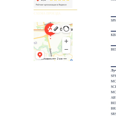
СХЕМА ПРОЕЗДА
SP
KB
BE
Лу
SF
MC
SC
MC
AB
BE
BR
SR