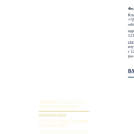
Фе
Клу
+7(
orb
адр
121
схе
клу
с 1
(по
В
НОВЫЙ ВЗГЛЯД НА КЛУБ
ЛЮБИТЕЛЕЙ КОШЕК
ИНФОРМАЦИЯ
СИСТЕМА ПРИСУЖДЕНИЯ
ТИТУЛОВ FARUS