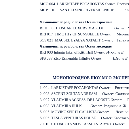
MCO 004 LARKISTAFF POCAHONTAS
Owner:
Евстиг
MCP 011 VAN HELSING RIVERSIDEPRIDE
O
Чемпионат пород Золотая Осень взрослые
BLH 001 OSCAR LUXURY MASCOT
Owner:
BRI 017 TIMOTHY OF SUNSUELLE
Owner:
Мерино
SCS 021 MACSEL LYALYA NATALIT
Owner:
Тарант
Чемпионат пород Золотая Осень молодые
BRI 033 Infanta Inka of Kitti Hall
Owner:
Илюхина
Е
.
SFS 037 Zico Esmeralda Infinite
Owner: Шеина Е
МОНОПОРОДНОЕ ШОУ MCO ЭКСПЕРТ
1. 004 LARKISTAFF POCAHONTAS
Owner:
Евстигне
2. 003 ASCENT ZOLTANA DREAM
Owner:
Солныко
3. 007 VLADMIRA AGNESS DE LACOSTE
Owner:
4. 008 VLADMIRA HULK
Owner:
Родичкина Ж.
5. 005 MOVING SPIRIT CALLISTA
Owner:
Чеченин
6. 006 TESLA VENTURAS HOUSE
Owner:
Каратаев
7. 010 CH'DACOTA MOS LAKSHESTAR*RU
Owner: