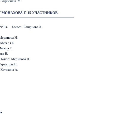
:
Родичкина Ж.
 МОНАХОВА Г. 15 УЧАСТНИКОВ
MON*RU
Owner:
Смирнова А.
Меринова Н.
:
Мегеря Е
егеря Е.
ва Н.
Owner:
Меринова Н.
Тарантова Н.
:
Катькина А.
ия