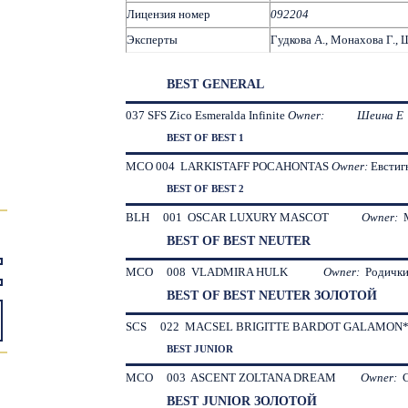
Лицензия номер
092204
Эксперты
Гудкова А., Монахова Г., 
BEST GENERAL
037 SFS Zico Esmeralda Infinite
Owner:
Шеина
Е
BEST OF BEST 1
MCO 004 LARKISTAFF POCAHONTAS
Owner:
Евстиг
BEST OF BEST 2
BLH 001 OSCAR LUXURY MASCOT
Owner:
BEST OF BEST NEUTER
MCO 008 VLADMIRA HULK
Owner:
Родичк
BEST OF BEST NEUTER ЗОЛОТОЙ
SCS 022 MACSEL BRIGITTE BARDOT GALA
BEST JUNIOR
MCO 003 ASCENT ZOLTANA DREAM
Owner:
BEST JUNIOR ЗОЛОТОЙ