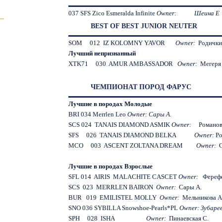
037 SFS Zico Esmeralda Infinite
Owner: Шеина Е
BEST OF BEST JUNIOR NEUTER
SOM 012 IZ KOLOMNY YAVOR
Owner:
Родички
Лучший непризнанный
XTK71 030 AMUR AMBASSADOR
Owner:
Мегеря 
ЧЕМПИОНАТ ПОРОД ФАРУС
Лучшие в породах Молодые
BRI 034 Merrlen Leo
Owner:
Сары
А
.
SCS 024 TANAIS DIAMOND ASMIK
Owner:
Романов
SFS 026 TANAIS DIAMOND BELKA
Owner:
Ро
MCO 003 ASCENT ZOLTANA DREAM
Owner:
Лучшие в породах Взрослые
SFL 014 AIRIS MALACHITE CASCET
Owner:
Ферефе
SCS 023 MERRLEN BAIRON
Owner:
Сары А.
BUR 019 EMILISTEL MOLLY
Owner:
Мельникова А
SNO 036 SYBILLA Snowshoe-Pearls*PL
Owner:
Зубаре
SPH 028 ISHA
Owner
:
Пинаевская С.