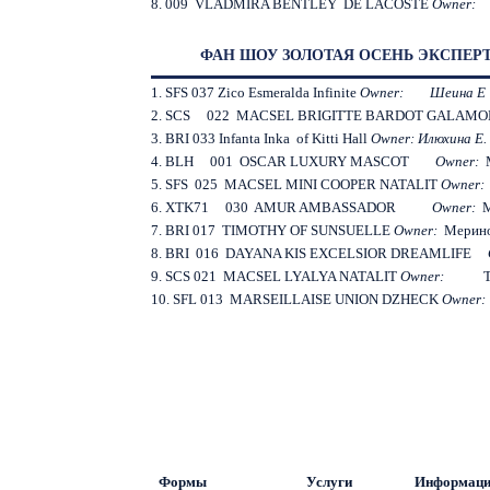
8. 009 VLADMIRA BENTLEY DE LACOSTE
Owner
ФАН ШОУ ЗОЛОТАЯ ОСЕНЬ ЭКСПЕРТ
1. SFS 037 Zico Esmeralda Infinite
Owner: Шеина Е
2. SCS 022 MACSEL BRIGITTE BARDOT GALA
3. BRI 033 Infanta Inka of Kitti Hall
Owner:
Илюхина
Е
.
4. BLH 001 OSCAR LUXURY MASCOT
Owner:
5. SFS 025 MACSEL MINI COOPER NATALIT
Owner
6. XTK71 030 AMUR AMBASSADOR
Owner:
М
7. BRI 017 TIMOTHY OF SUNSUELLE
Owner:
Мерино
8. BRI 016 DAYANA KIS EXCELSIOR DREAMLIFE
9. SCS 021 MACSEL LYALYA NATALIT
Owner:
10. SFL 013 MARSEILLAISE UNION DZHECK
Owner
Формы
Услуги
Информац