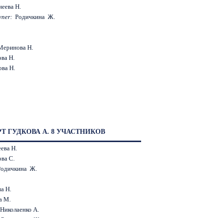
неева Н.
wner:
Родичкина Ж.
Меринова Н.
ва Н.
ова Н.
 ГУДКОВА А. 8 УЧАСТНИКОВ
ева Н.
ва С.
Родичкина Ж.
а Н.
а М.
Николаенко А.