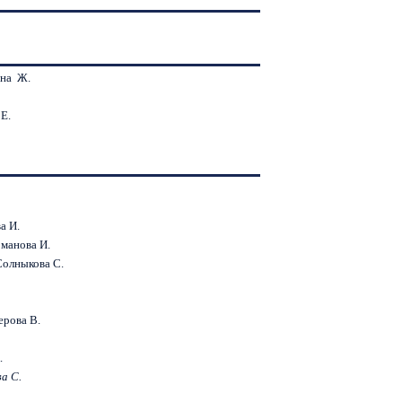
на Ж.
Е.
а И.
манова И.
Солныкова С.
рова В.
.
ва
С
.