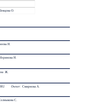
Шевцова О.
неева Н.
Меринова Н.
ина Ж.
MON*RU
Owner:
Смирнова А.
Солныкова С.