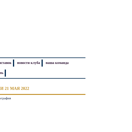
ыставок
новости клуба
наша команда
нь
 21 МАЯ 2022
ография